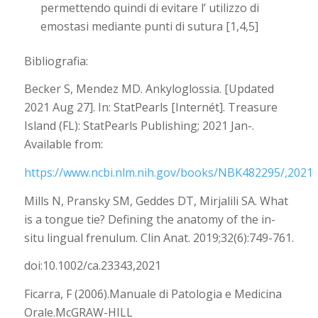
permettendo quindi di evitare l’ utilizzo di
emostasi mediante punti di sutura [1,4,5]
Bibliografia:
Becker S, Mendez MD. Ankyloglossia. [Updated
2021 Aug 27]. In: StatPearls [Internét]. Treasure
Island (FL): StatPearls Publishing; 2021 Jan-.
Available from:
https://www.ncbi.nlm.nih.gov/books/NBK482295/,2021
Mills N, Pransky SM, Geddes DT, Mirjalili SA. What
is a tongue tie? Defining the anatomy of the in-
situ lingual frenulum. Clin Anat. 2019;32(6):749-761.
doi:10.1002/ca.23343,2021
Ficarra, F (2006).Manuale di Patologia e Medicina
Orale.McGRAW-HILL