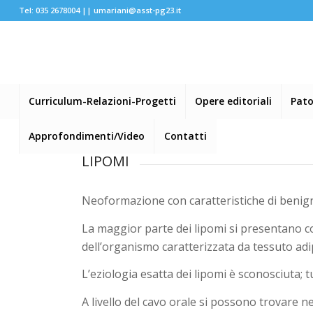
Tel: 035 2678004 ||
umariani@asst-pg23.it
Curriculum-Relazioni-Progetti
Opere editoriali
Pato
Approfondimenti/Video
Contatti
LIPOMI
Neoformazione con caratteristiche di benigni
La maggior parte dei lipomi si presentano c
dell’organismo caratterizzata da tessuto ad
L’eziologia esatta dei lipomi è sconosciuta
A livello del cavo orale si possono trovare ne