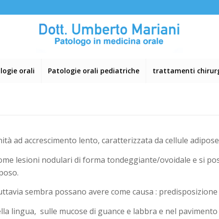
logie orali
Patologie orali pediatriche
trattamenti chirurgi
tà ad accrescimento lento, caratterizzata da cellule adipos
ome lesioni nodulari di forma tondeggiante/ovoidale e si pos
iposo.
; tuttavia sembra possano avere come causa : predisposizion
lla lingua,
sulle mucose di guance e labbra e nel pavimento 