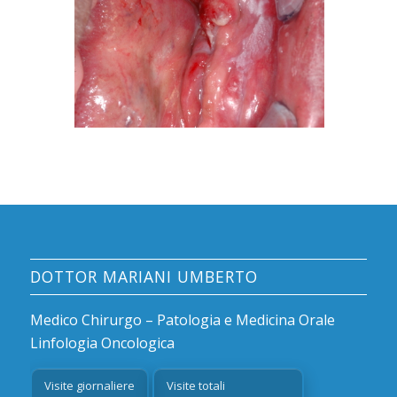
DOTTOR MARIANI UMBERTO
Medico Chirurgo – Patologia e Medicina Orale
Linfologia Oncologica
Visite giornaliere
Visite totali