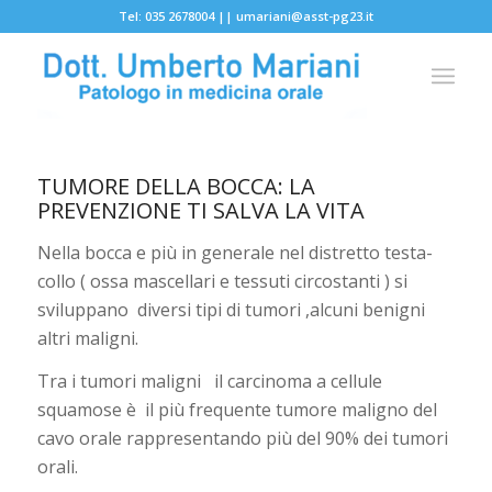
Tel: 035 2678004 ||
umariani@asst-pg23.it
TUMORE DELLA BOCCA: LA
PREVENZIONE TI SALVA LA VITA
Nella bocca e più in generale nel distretto testa-
collo ( ossa mascellari e tessuti circostanti ) si
sviluppano
diversi tipi di tumori ,alcuni benigni
altri maligni.
Tra i tumori maligni
il carcinoma a cellule
squamose è
il più frequente tumore maligno del
cavo orale rappresentando più del 90% dei tumori
orali.